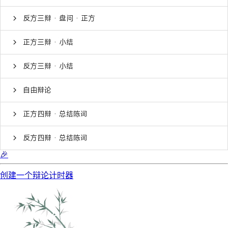
反方三辩 · 盘问 · 正方
正方三辩 · 小结
反方三辩 · 小结
自由辩论
正方四辩 · 总结陈词
反方四辩 · 总结陈词
🎉
创建一个辩论计时器