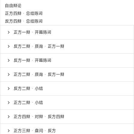
自由辩论
正方四辩 · 总结陈词
反方四辩 · 总结陈词
正方一辩 · 开篇陈词
反方二辩 · 质询 · 正方一辩
反方一辩 · 开篇陈词
正方二辩 · 质询 · 反方一辩
反方二辩 · 小结
正方二辩 · 小结
正方四辩 · 对辩 · 反方四辩
正方三辩 · 盘问 · 反方