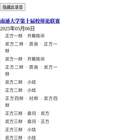
隐藏此录音
南通大学第十届校辩论联赛
2025年05月06日
正方一辩 · 开篇陈词
反方二辩 · 质询 · 正方一
辩
反方一辩 · 开篇陈词
正方二辩 · 质询 · 反方一
辩
反方二辩 · 小结
正方二辩 · 小结
正方四辩 · 对辩 · 反方四
辩
正方三辩 · 盘问 · 反方
反方三辩 · 盘问 · 正方
正方三辩 · 小结
反方三辩 · 小结