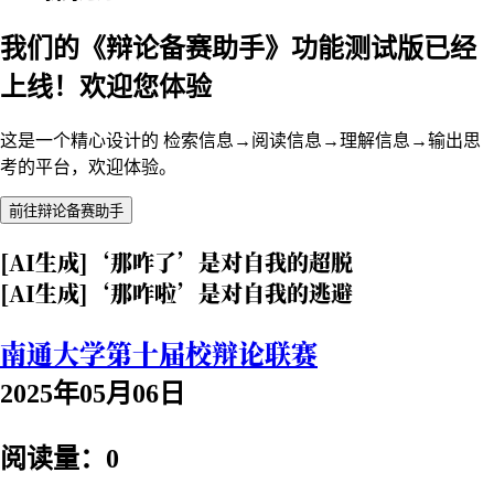
我们的《辩论备赛助手》功能测试版已经
上线！欢迎您体验
这是一个精心设计的 检索信息→阅读信息→理解信息→输出思
考的平台，欢迎体验。
前往辩论备赛助手
[AI生成]‘那咋了’是对自我的超脱
[AI生成]‘那咋啦’是对自我的逃避
南通大学第十届校辩论联赛
2025年05月06日
阅读量：0