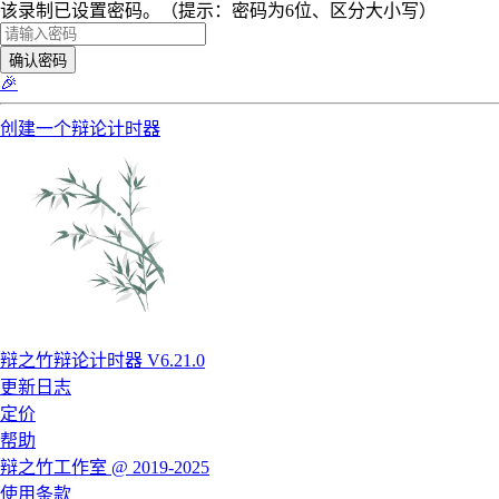
该录制已设置密码。（提示：密码为6位、区分大小写）
确认密码
🎉
创建一个辩论计时器
辩之竹辩论计时器 V6.21.0
更新日志
定价
帮助
辩之竹工作室 @ 2019-2025
使用条款