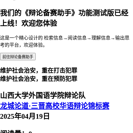
我们的《辩论备赛助手》功能测试版已经
上线！欢迎您体验
这是一个精心设计的 检索信息→阅读信息→理解信息→输出思
考的平台，欢迎体验。
前往辩论备赛助手
维护社会治安，重在打击犯罪
维护社会治安，重在预防犯罪
山西大学外国语学院辩论队
龙城论道·三晋高校华语辩论锦标赛
2025年04月19日