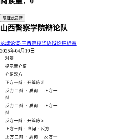
阅读量：0
隐藏此录音
山西警察学院辩论队
龙城论道·三晋高校华语辩论锦标赛
2025年04月19日
对辩
提示音介绍
介绍双方
正方一辩 · 开篇陈词
反方二辩 · 质询 · 正方一
辩
反方二辩 · 质询 · 正方一
辩
反方一辩 · 开篇陈词
正方三辩 · 盘问 · 反方
正方二辩 · 质询 · 反方一