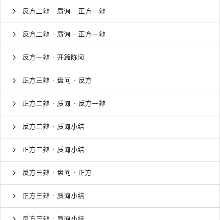
反方二辩 · 质询 · 正方一辩
反方二辩 · 质询 · 正方一辩
反方一辩 · 开篇陈词
正方三辩 · 盘问 · 反方
正方二辩 · 质询 · 反方一辩
反方二辩 · 质询小结
正方二辩 · 质询小结
反方三辩 · 盘问 · 正方
正方三辩 · 质询小结
反方三辩 · 质询小结