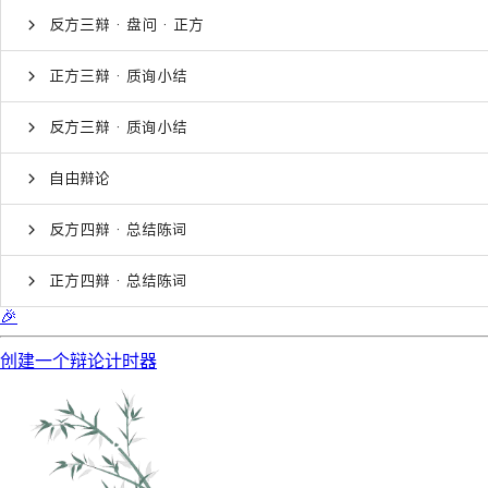
反方三辩 · 盘问 · 正方
正方三辩 · 质询小结
反方三辩 · 质询小结
自由辩论
反方四辩 · 总结陈词
正方四辩 · 总结陈词
🎉
创建一个辩论计时器