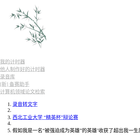
我的计时器
他人制作好的计时器
录音库
[新] 备赛助手
计算机领域论文检索
录音转文字
西北工业大学 “精英杯”辩论赛
假如我是一名“被强迫成为英雄”的英雄’收获了超出我一生