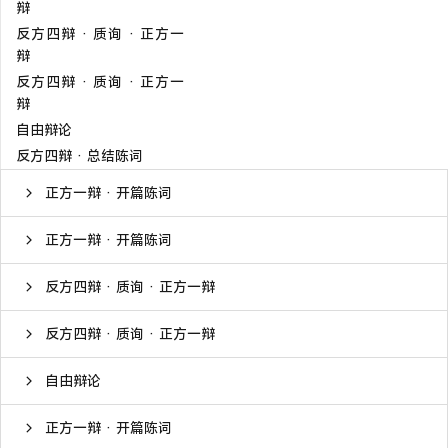
辩
反方四辩 · 质询 · 正方一
辩
反方四辩 · 质询 · 正方一
辩
自由辩论
反方四辩 · 总结陈词
正方一辩 · 开篇陈词
正方一辩 · 开篇陈词
反方四辩 · 质询 · 正方一辩
反方四辩 · 质询 · 正方一辩
自由辩论
正方一辩 · 开篇陈词