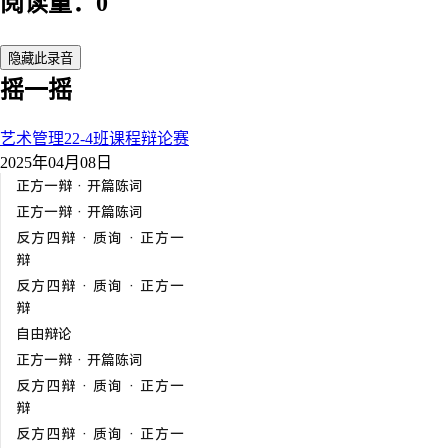
阅读量：0
隐藏此录音
摇一摇
艺术管理22-4班课程辩论赛
2025年04月08日
正方一辩 · 开篇陈词
正方一辩 · 开篇陈词
反方四辩 · 质询 · 正方一
辩
反方四辩 · 质询 · 正方一
辩
自由辩论
正方一辩 · 开篇陈词
反方四辩 · 质询 · 正方一
辩
反方四辩 · 质询 · 正方一