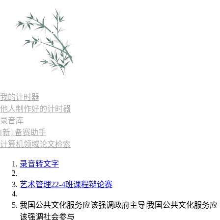
我的计时器
他人制作好的计时器
录音库
[新] 备赛助手
计算机领域论文检索
录音转文字
艺术管理22-4班课程辩论赛
我国公共文化服务应该强调政府主导|我国公共文化服务应
该强调社会参与