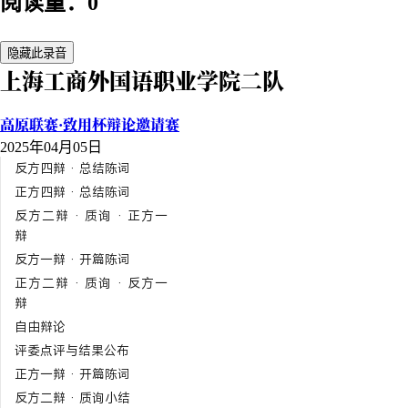
阅读量：0
隐藏此录音
上海工商外国语职业学院二队
高原联赛·致用杯辩论邀请赛
2025年04月05日
反方四辩 · 总结陈词
正方四辩 · 总结陈词
反方二辩 · 质询 · 正方一
辩
反方一辩 · 开篇陈词
正方二辩 · 质询 · 反方一
辩
自由辩论
评委点评与结果公布
正方一辩 · 开篇陈词
反方二辩 · 质询小结