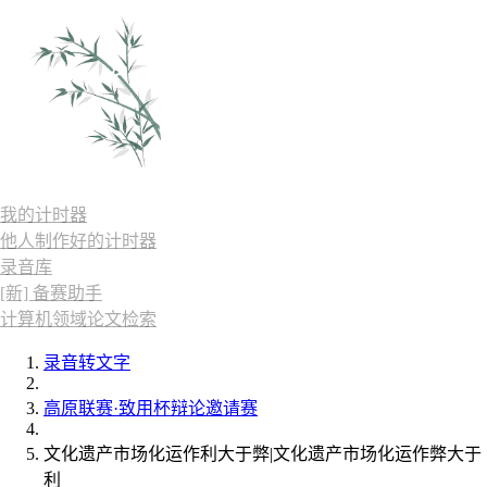
我的计时器
他人制作好的计时器
录音库
[新] 备赛助手
计算机领域论文检索
录音转文字
高原联赛·致用杯辩论邀请赛
文化遗产市场化运作利大于弊|文化遗产市场化运作弊大于
利