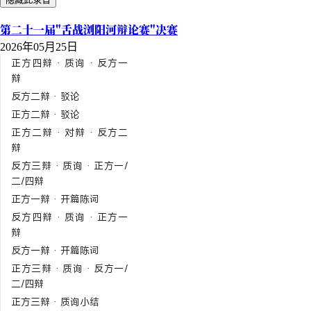
第二十一届"舌战浏阳河辩论赛"决赛
2026年05月25日
正方四辩 · 质询 · 反方一
辩
反方二辩 · 驳论
正方二辩 · 驳论
正方二辩 · 对辩 · 反方二
辩
反方三辩 · 质询 · 正方一/
二/四辩
正方一辩 · 开篇陈词
反方四辩 · 质询 · 正方一
辩
反方一辩 · 开篇陈词
正方三辩 · 质询 · 反方一/
二/四辩
正方三辩 · 质询小结