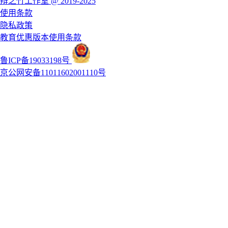
辩之竹工作室 @ 2019-2025
使用条款
隐私政策
教育优惠版本使用条款
鲁ICP备19033198号
京公网安备11011602001110号