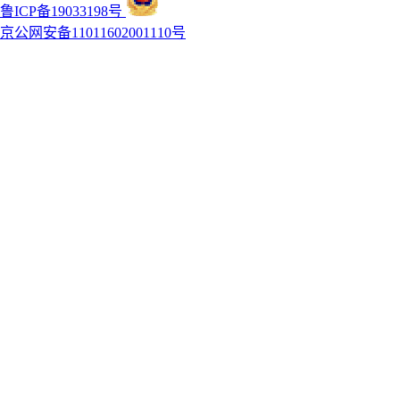
鲁ICP备19033198号
京公网安备11011602001110号