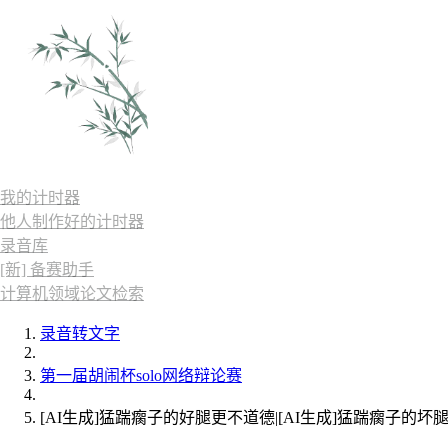
我的计时器
他人制作好的计时器
录音库
[新] 备赛助手
计算机领域论文检索
录音转文字
第一届胡闹杯solo网络辩论赛
[AI生成]猛踹瘸子的好腿更不道德|[AI生成]猛踹瘸子的坏