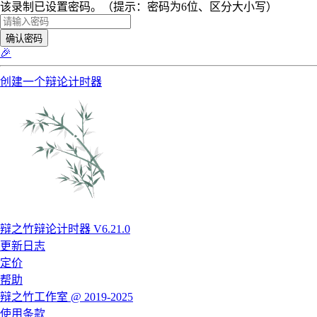
该录制已设置密码。（提示：密码为6位、区分大小写）
确认密码
🎉
创建一个辩论计时器
辩之竹辩论计时器 V6.21.0
更新日志
定价
帮助
辩之竹工作室 @ 2019-2025
使用条款