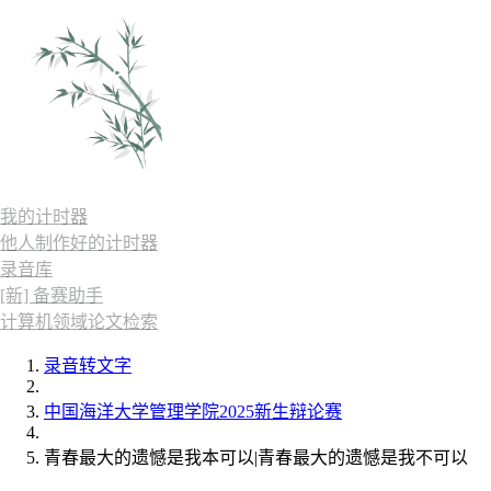
我的计时器
他人制作好的计时器
录音库
[新] 备赛助手
计算机领域论文检索
录音转文字
中国海洋大学管理学院2025新生辩论赛
青春最大的遗憾是我本可以|青春最大的遗憾是我不可以