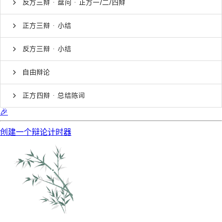
反方三辩 · 盘问 · 正方一/二/四辩
正方三辩 · 小结
反方三辩 · 小结
自由辩论
正方四辩 · 总结陈词
🎉
创建一个辩论计时器