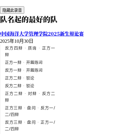
隐藏此录音
队名起的最好的队
中国海洋大学管理学院2025新生辩论赛
2025年10月30日
反方四辩 · 质询 · 正方一
辩
正方一辩 · 开篇陈词
反方一辩 · 开篇陈词
正方二辩 · 驳论
反方二辩 · 驳论
正方二辩 · 对辩 · 反方二
辩
正方三辩 · 盘问 · 反方一/
二/四辩
反方三辩 · 盘问 · 正方一/
二/四辩