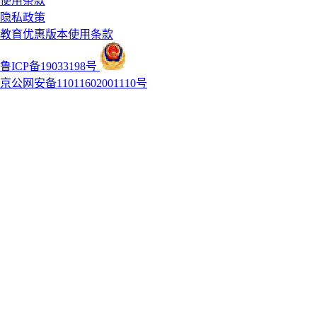
使用条款
隐私政策
教育优惠版本使用条款
鲁ICP备19033198号
京公网安备11011602001110号