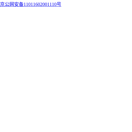
京公网安备11011602001110号