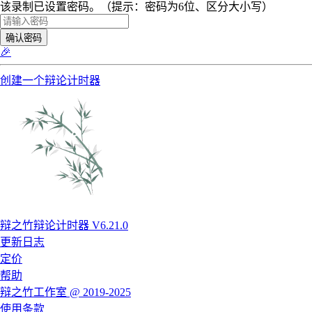
该录制已设置密码。（提示：密码为6位、区分大小写）
确认密码
🎉
创建一个辩论计时器
辩之竹辩论计时器 V6.21.0
更新日志
定价
帮助
辩之竹工作室 @ 2019-2025
使用条款