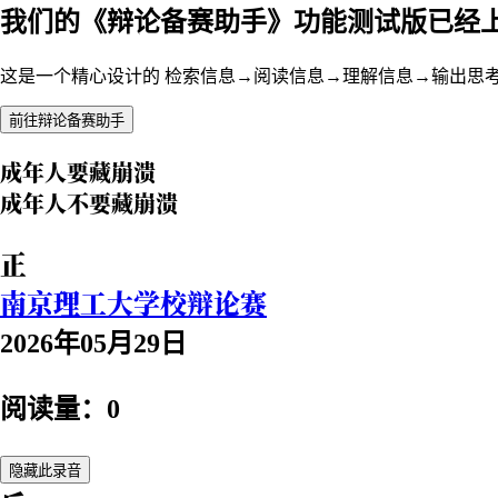
我们的《辩论备赛助手》功能测试版已经
这是一个精心设计的 检索信息→阅读信息→理解信息→输出思
前往辩论备赛助手
成年人要藏崩溃
成年人不要藏崩溃
正
南京理工大学校辩论赛
2026年05月29日
阅读量：0
隐藏此录音