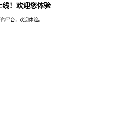
上线！欢迎您体验
考的平台，欢迎体验。