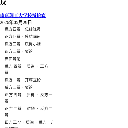
反
南京理工大学校辩论赛
2026年05月29日
反方四辩 · 总结陈词
正方四辩 · 总结陈词
反方三辩 · 质询小结
正方二辩 · 驳论
自由辩论
反方四辩 · 质询 · 正方一
辩
反方一辩 · 开篇立论
反方二辩 · 驳论
正方四辩 · 质询 · 反方一
辩
正方二辩 · 对辩 · 反方二
辩
正方三辩 · 质询 · 反方一/