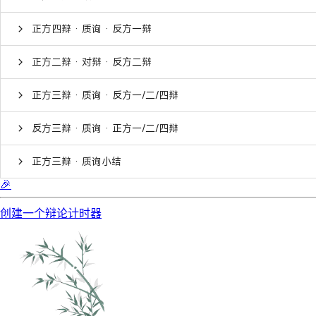
正方四辩 · 质询 · 反方一辩
正方二辩 · 对辩 · 反方二辩
正方三辩 · 质询 · 反方一/二/四辩
反方三辩 · 质询 · 正方一/二/四辩
正方三辩 · 质询小结
🎉
创建一个辩论计时器