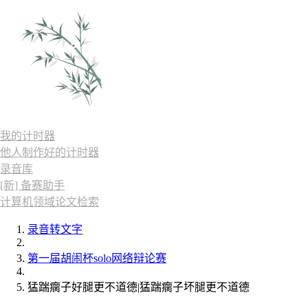
我的计时器
他人制作好的计时器
录音库
[新] 备赛助手
计算机领域论文检索
录音转文字
第一届胡闹杯solo网络辩论赛
猛踹瘸子好腿更不道德|猛踹瘸子坏腿更不道德