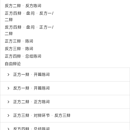
反方二辩 · 反方陈词
正方四辩 · 盘问 · 反方一/
二辩
反方四辩 · 盘问 · 正方一/
二辩
正方三辩 · 陈词
反方三辩 · 陈词
正方四辩 · 总结陈词
自由辩论
正方一辩 · 开篇陈词
反方一辩 · 开篇陈词
正方二辩 · 正方陈词
正方三辩 · 对辩环节 · 反方三辩
反方四辩 · 总结陈词