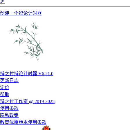
🎉
创建一个辩论计时器
辩之竹辩论计时器 V6.21.0
更新日志
定价
帮助
辩之竹工作室 @ 2019-2025
使用条款
隐私政策
教育优惠版本使用条款