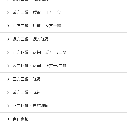
反方二辩 · 质询 · 正方一辩
正方二辩 · 质询 · 反方一辩
反方二辩 · 反方陈词
正方四辩 · 盘问 · 反方一/二辩
反方四辩 · 盘问 · 正方一/二辩
正方三辩 · 陈词
反方三辩 · 陈词
正方四辩 · 总结陈词
自由辩论