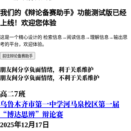
我们的《辩论备赛助手》功能测试版已经
上线！欢迎您体验
这是一个精心设计的 检索信息→阅读信息→理解信息→输出思
考的平台，欢迎体验。
前往辩论备赛助手
朋友间分享负面情绪，利于关系维护
朋友间分享负面情绪，不利于关系维护
高二7班
乌鲁木齐市第一中学河马泉校区第一届
“博达思辨”辩论赛
2025年12月17日