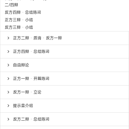
二/四辩
反方四辩 · 总结陈词
正方三辩 · 小结
反方三辩 · 小结
正方二辩 · 质询 · 反方一辩
正方四辩 · 总结陈词
自由辩论
正方一辩 · 开篇陈词
反方一辩 · 立论
提示音介绍
反方二辩 · 总结陈词