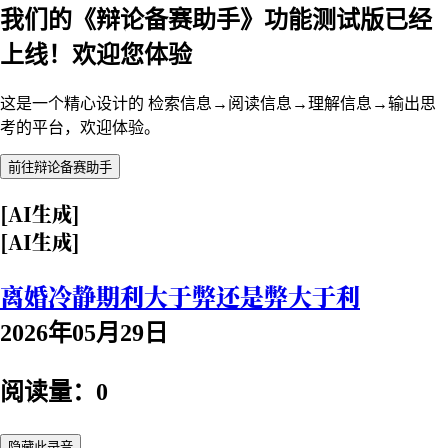
我们的《辩论备赛助手》功能测试版已经
上线！欢迎您体验
这是一个精心设计的 检索信息→阅读信息→理解信息→输出思
考的平台，欢迎体验。
前往辩论备赛助手
[AI生成]
[AI生成]
离婚冷静期利大于弊还是弊大于利
2026年05月29日
阅读量：0
隐藏此录音