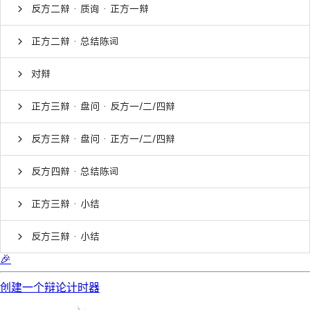
反方二辩 · 质询 · 正方一辩
正方二辩 · 总结陈词
对辩
正方三辩 · 盘问 · 反方一/二/四辩
反方三辩 · 盘问 · 正方一/二/四辩
反方四辩 · 总结陈词
正方三辩 · 小结
反方三辩 · 小结
🎉
创建一个辩论计时器