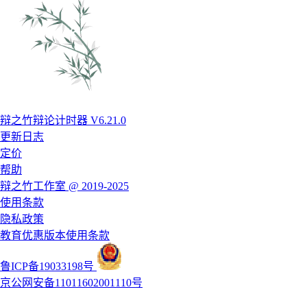
辩之竹辩论计时器 V6.21.0
更新日志
定价
帮助
辩之竹工作室 @ 2019-2025
使用条款
隐私政策
教育优惠版本使用条款
鲁ICP备19033198号
京公网安备11011602001110号