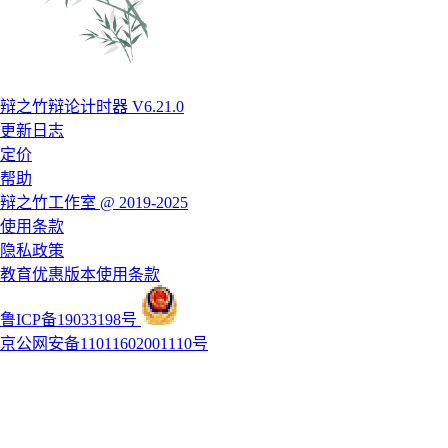
辩之竹辩论计时器 V6.21.0
更新日志
定价
帮助
辩之竹工作室 @ 2019-2025
使用条款
隐私政策
教育优惠版本使用条款
鲁ICP备19033198号
京公网安备11011602001110号