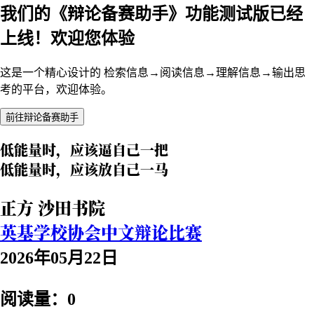
我们的《辩论备赛助手》功能测试版已经
上线！欢迎您体验
这是一个精心设计的 检索信息→阅读信息→理解信息→输出思
考的平台，欢迎体验。
前往辩论备赛助手
低能量时，应该逼⾃⼰⼀把
低能量时，应该放⾃⼰⼀马
正方 沙田书院
英基学校协会中文辩论比赛
2026年05月22日
阅读量：0