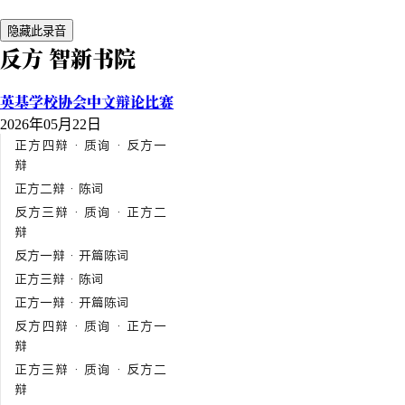
隐藏此录音
反方 智新书院
英基学校协会中文辩论比赛
2026年05月22日
正方四辩 · 质询 · 反方一
辩
正方二辩 · 陈词
反方三辩 · 质询 · 正方二
辩
反方一辩 · 开篇陈词
正方三辩 · 陈词
正方一辩 · 开篇陈词
反方四辩 · 质询 · 正方一
辩
正方三辩 · 质询 · 反方二
辩