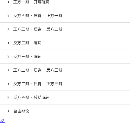
正方一辩 · 开篇陈词
反方四辩 · 质询 · 正方一辩
正方三辩 · 质询 · 反方二辩
反方二辩 · 陈词
反方三辩 · 陈词
正方二辩 · 质询 · 反方三辩
反方二辩 · 质询 · 正方三辩
反方四辩 · 总结陈词
自由辩论
🎉