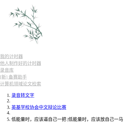
我的计时器
他人制作好的计时器
录音库
[新] 备赛助手
计算机领域论文检索
录音转文字
英基学校协会中文辩论比赛
低能量时，应该逼⾃⼰⼀把 |低能量时，应该放⾃⼰⼀马