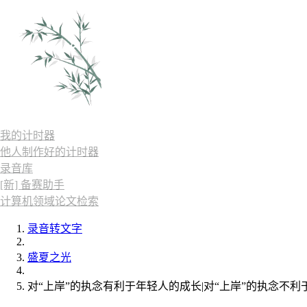
我的计时器
他人制作好的计时器
录音库
[新] 备赛助手
计算机领域论文检索
录音转文字
盛夏之光
对“上岸”的执念有利于年轻人的成长|对“上岸”的执念不