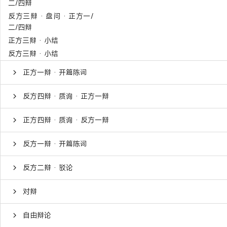
二/四辩
反方三辩 · 盘问 · 正方一/
二/四辩
正方三辩 · 小结
反方三辩 · 小结
正方一辩 · 开篇陈词
反方四辩 · 质询 · 正方一辩
正方四辩 · 质询 · 反方一辩
反方一辩 · 开篇陈词
反方二辩 · 驳论
对辩
自由辩论