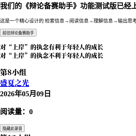
我们的《辩论备赛助手》功能测试版已经
这是一个精心设计的 检索信息→阅读信息→理解信息→输出思
前往辩论备赛助手
对“上岸”的执念有利于年轻人的成长
对“上岸”的执念不利于年轻人的成长
第8小组
盛夏之光
2026年05月09日
阅读量：0
隐藏此录音