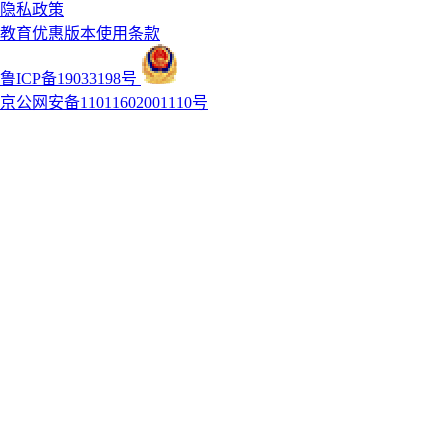
隐私政策
教育优惠版本使用条款
鲁ICP备19033198号
京公网安备11011602001110号