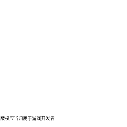
的版权应当归属于游戏开发者