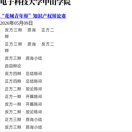
电子科技大学中山学院
“花城青年辩”知识产权辩论赛
2026年05月09日
反方三辩 · 质询 · 正方二
辩
正方三辩 · 质询 · 反方二
辩
反方三辩 · 质询小结
自由辩论
反方四辩 · 总结陈词
正方四辩 · 总结陈词
正方二辩 · 驳论陈词
正方一辩 · 开篇陈词
反方一辩 · 开篇陈词
反方二辩 · 驳论陈词
正方三辩 · 质询小结
反方三辩 · 质询小结