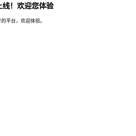
上线！欢迎您体验
考的平台，欢迎体验。